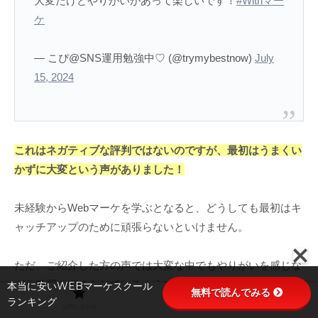
大変だけどやりがいがあって楽しいです！
#Withマー
ケ
— こぴ@SNS運用勉強中♡ (@trymybestnow)
July
15, 2024
これはネガティブな評判ではないのですが、最初はうまくい
かずに大変という声がありました！
未経験からWebマーケを学ぶとなると、どうしても最初はキ
ャッチアップのために頑張らないといけません。
ただ、ご紹介した方の声では大変な中でもやりがいを感じな
がら学習を進められているようでした！
本当に安いWEBマーケスクール
無料で読んでみる
ランキング
お問い合わせ
プライバシーポリシー