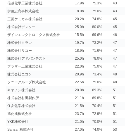
信越化学工業株式会社
17.9h
75.3%
43
伊藤忠商事株式会社
18.0h
75.0%
43
三菱ケミカル株式会社
20.2h
74.8%
45
株式会社デンソー
25.0h
80.0%
45
ザインエレクトロニクス株式会社
15.5h
69.6%
46
株式会社クラレ
19.7h
73.2%
47
株式会社リコー
18.9h
71.6%
47
株式会社アドバンテスト
25.0h
78.0%
47
ブラザー工業株式会社
22.0h
75.0%
47
株式会社ニコン
20.9h
73.4%
48
ソニーグループ株式会社
22.5h
75.0%
48
キヤノン株式会社
20.0h
69.3%
51
株式会社村田製作所
21.1h
69.8%
51
住友化学株式会社
21.5h
70.4%
51
旭化成株式会社
23.7h
72.9%
51
YKK株式会社
21.0h
70.0%
51
Sansan株式会社
27.0h
74.0%
53