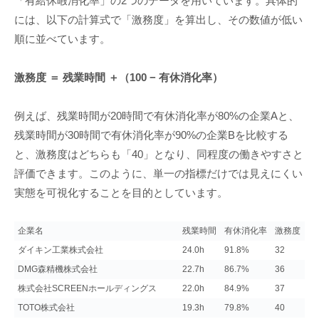
「有給休暇消化率」の2つのデータを用いています。具体的
には、以下の計算式で「激務度」を算出し、その数値が低い
順に並べています。
激務度 ＝ 残業時間 ＋（100 − 有休消化率）
例えば、残業時間が20時間で有休消化率が80%の企業Aと、
残業時間が30時間で有休消化率が90%の企業Bを比較する
と、激務度はどちらも「40」となり、同程度の働きやすさと
評価できます。このように、単一の指標だけでは見えにくい
実態を可視化することを目的としています。
企業名
残業時間
有休消化率
激務度
ダイキン工業株式会社
24.0h
91.8%
32
DMG森精機株式会社
22.7h
86.7%
36
株式会社SCREENホールディングス
22.0h
84.9%
37
TOTO株式会社
19.3h
79.8%
40