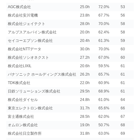
AGC株式会社
25.0h
72.0%
53
株式会社安川電機
23.8h
67.7%
56
株式会社ジェイテクト
28.0h
70.0%
58
アルプスアルパイン株式会社
20.0h
62.4%
58
セイコーエプソン株式会社
20.4h
61.3%
59
株式会社NTTデータ
30.0h
70.0%
60
株式会社ソシオネクスト
27.2h
67.0%
60
株式会社LIXIL
20.6h
59.5%
61
パナソニック ホールディングス株式会社
26.2h
65.7%
61
TDK株式会社
22.0h
60.9%
61
日鉄ソリューションズ株式会社
29.5h
68.9%
61
株式会社ダイセル
24.8h
61.0%
64
東京エレクトロン株式会社
31.7h
65.6%
66
富士通株式会社
28.5h
62.0%
67
オムロン株式会社
19.0h
50.7%
68
株式会社日立製作所
31.8h
63.0%
69