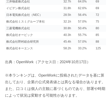
三井物産株式会社
32.7h
64.0%
69
イビデン株式会社
31.8h
62.6%
69
日本電気株式会社（NEC）
28.5h
56.4%
72
株式会社ミスミグループ本社
32.1h
57.0%
75
三菱電機株式会社
30.8h
50.4%
80
株式会社オービック
40.3h
55.7%
85
株式会社野村総合研究所
45.4h
57.0%
88
株式会社キーエンス
58.2h
33.2%
125
出典：OpenWork（アクセス日：2024年10月17日）
※本ランキングは、OpenWorkに投稿されたデータを基に算
出しており、企業の公式発表値とは異なる場合があります。
また、口コミは個人の主観に基づくものであり、部署や時期
によって状況は変動する可能性があります。