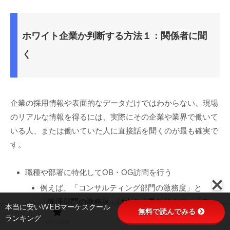
ホワイト企業か判断する方法１：関係者に聞
く
企業の採用情報や表面的なデータだけではわからない、現場
のリアルな情報を得るには、実際にその企業や業界で働いて
いる人、または働いていた人に直接話を聞くのが最も確実で
す。
職種や部署に特化してOB・OG訪問を行う
例えば、「コンサルティング部門の激務度」と
「管理部門の激務度」は大きく異なります。「自
本当に安いWEBマーケスクール
無料で読んでみる
分の希望職種」に絞ってOB・OG訪問を行い、具
ランキング
お問い合わせ
プライバシーポリシー
体的な残業時間や有休の取得実態について聞くこ